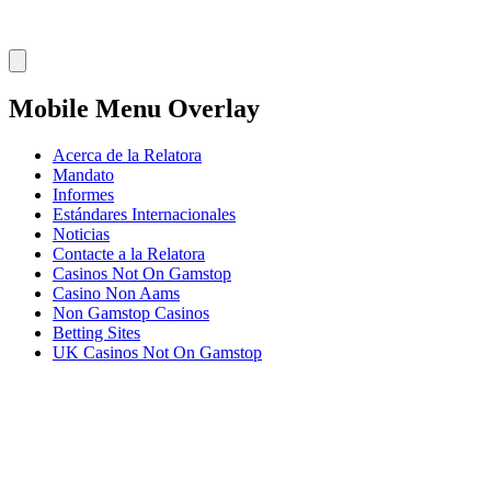
Mobile Menu Overlay
Acerca de la Relatora
Mandato
Informes
Estándares Internacionales
Noticias
Contacte a la Relatora
Casinos Not On Gamstop
Casino Non Aams
Non Gamstop Casinos
Betting Sites
UK Casinos Not On Gamstop