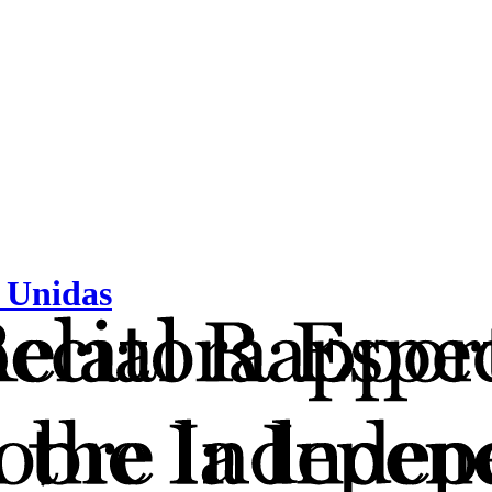
s Unidas