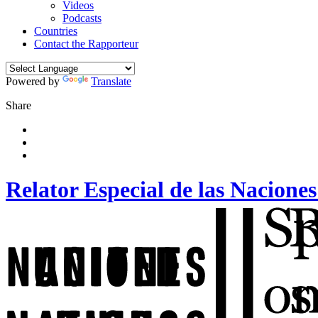
Videos
Podcasts
Countries
Contact the Rapporteur
Powered by
Translate
Share
Relator Especial de las Nacione