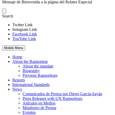
Mensaje de Bienvenida a la página del Relator Especial
Search
Twitter Link
Instagram Link
Facebook Link
YouTube Link
Mobile Menu
Home
About the Rapporteur
About the mandate
Biography
Previous Rapporteurs
Reports
International Standards
News
Comunicados de Prensa por Diego García-Sayán
Press Releases with UN Rapporteurs
Artículos en Medios
Monitoreo de Prensa
Eventos