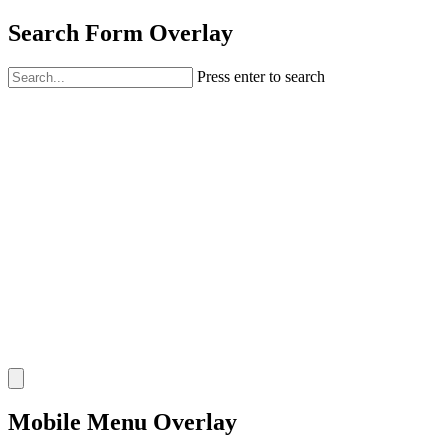
Search Form Overlay
Press enter to search
Mobile Menu Overlay