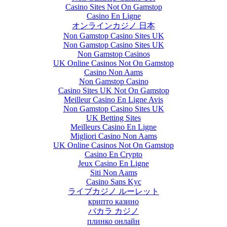
Casino Sites Not On Gamstop
Casino En Ligne
オンラインカジノ 日本
Non Gamstop Casino Sites UK
Non Gamstop Casino Sites UK
Non Gamstop Casinos
UK Online Casinos Not On Gamstop
Casino Non Aams
Non Gamstop Casino
Casino Sites UK Not On Gamstop
Meilleur Casino En Ligne Avis
Non Gamstop Casino Sites UK
UK Betting Sites
Meilleurs Casino En Ligne
Migliori Casino Non Aams
UK Online Casinos Not On Gamstop
Casino En Crypto
Jeux Casino En Ligne
Siti Non Aams
Casino Sans Kyc
ライブカジノ ルーレット
крипто казино
バカラ カジノ
плинко онлайн