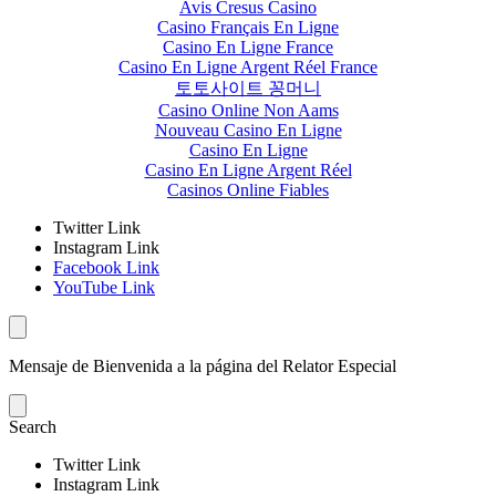
Avis Cresus Casino
Casino Français En Ligne
Casino En Ligne France
Casino En Ligne Argent Réel France
토토사이트 꽁머니
Casino Online Non Aams
Nouveau Casino En Ligne
Casino En Ligne
Casino En Ligne Argent Réel
Casinos Online Fiables
Twitter Link
Instagram Link
Facebook Link
YouTube Link
Mensaje de Bienvenida a la página del Relator Especial
Search
Twitter Link
Instagram Link