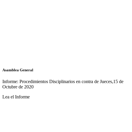
Asamblea General
Informe: Procedimientos Disciplinarios en contra de Jueces,15 de
Octubre de 2020
Lea el Informe