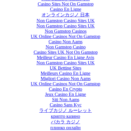
Casino Sites Not On Gamstop
Casino En Ligne
オンラインカジノ 日本
Non Gamstop Casino Sites UK
Non Gamstop Casino Sites UK
Non Gamstop Casinos
UK Online Casinos Not On Gamstop
Casino Non Aams
Non Gamstop Casino
Casino Sites UK Not On Gamstop
Meilleur Casino En Ligne Avis
Non Gamstop Casino Sites UK
UK Betting Sites
Meilleurs Casino En Ligne
Migliori Casino Non Aams
UK Online Casinos Not On Gamstop
Casino En Crypto
Jeux Casino En Ligne
Siti Non Aams
Casino Sans Kyc
ライブカジノ ルーレット
крипто казино
バカラ カジノ
плинко онлайн