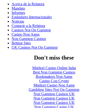
Acerca de la Relatora
Mandato
Informes
Estándares Internacionales
Noticias
Contacte a la Relatora
Casinos Not On Gamstop
Casino Non Aams
Non Gamstop Casinos
Betting Sites
UK Casinos Not On Gamstop
Don't miss these
Migliori Casino Online Italia
Best Non Gamstop Casinos
Bookmakers Non Aams
Casino Con Crypto
Migliori Casino Non Aams
Gambling Sites Not On Gamstop
Non Gamstop Casinos UK
Non Gamstop Casinos UK
Non Gamstop Casinos UK
Non Gamstop Casino UK