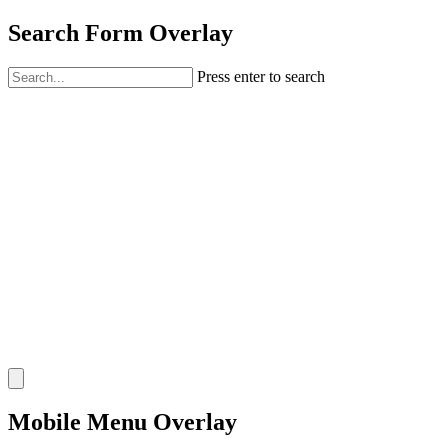
Search Form Overlay
Press enter to search
Mobile Menu Overlay