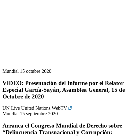
Mundial
15 octubre 2020
VIDEO: Presentación del Informe por el Relator
Especial García-Sayán, Asamblea General, 15 de
Octubre de 2020
UN Live United Nations WebTV
Mundial
15 septiembre 2020
Arranca el Congreso Mundial de Derecho sobre
“Delincuencia Transnacional y Corrupción: