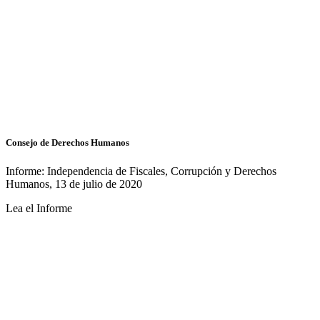
Consejo de Derechos Humanos
Informe: Independencia de Fiscales, Corrupción y Derechos
Humanos, 13 de julio de 2020
Lea el Informe