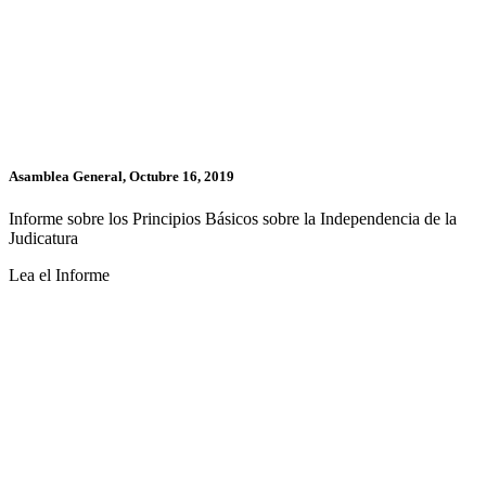
Asamblea General, Octubre 16, 2019
Informe sobre los Principios Básicos sobre la Independencia de la
Judicatura
Lea el Informe