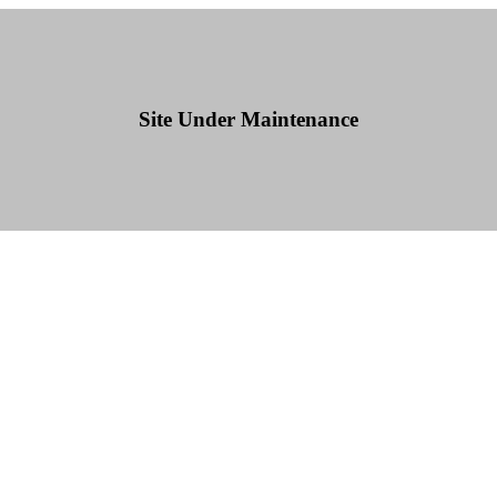
Site Under Maintenance