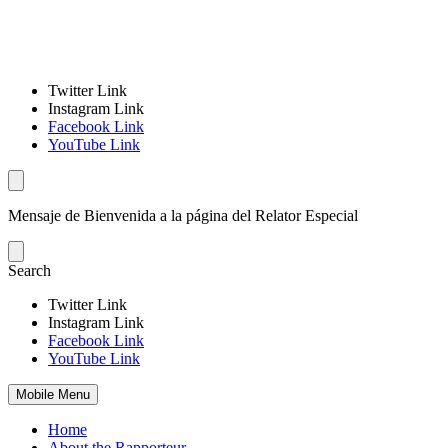
Twitter Link
Instagram Link
Facebook Link
YouTube Link
Mensaje de Bienvenida a la página del Relator Especial
Search
Twitter Link
Instagram Link
Facebook Link
YouTube Link
Mobile Menu
Home
About the Rapporteur