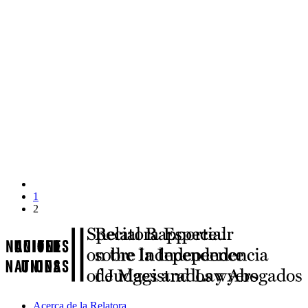
1
2
Acerca de la Relatora