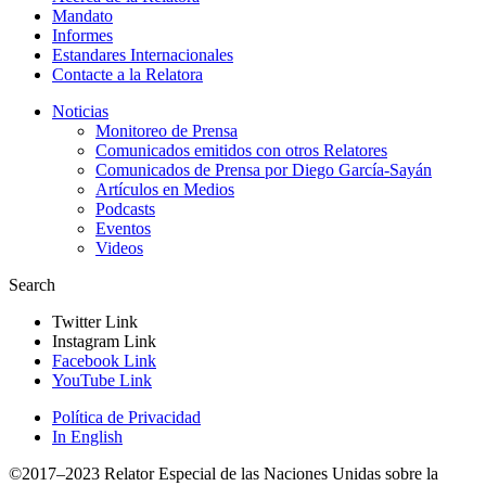
Mandato
Informes
Estandares Internacionales
Contacte a la Relatora
Noticias
Monitoreo de Prensa
Comunicados emitidos con otros Relatores
Comunicados de Prensa por Diego García-Sayán
Artículos en Medios
Podcasts
Eventos
Videos
Search
Twitter Link
Instagram Link
Facebook Link
YouTube Link
Política de Privacidad
English
©2017–2023 Relator Especial de las Naciones Unidas sobre la