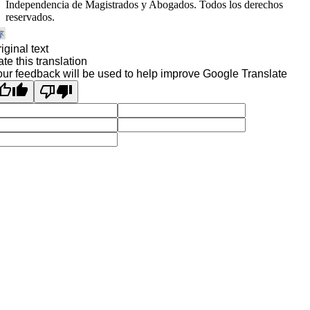
Independencia de Magistrados y Abogados. Todos los derechos
reservados.
iginal text
te this translation
ur feedback will be used to help improve Google Translate