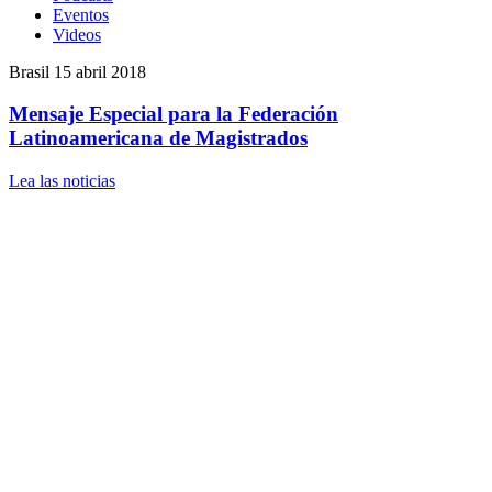
Eventos
Videos
Brasil
15 abril 2018
Mensaje Especial para la Federación
Latinoamericana de Magistrados
Lea las noticias